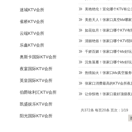
美艳绝伦！宣化哪个KTV有公
迷城KTV会所
美愈天人！张家口真空ktv哪
雀桥KTV会所
如花似月！张家口哪个KTV有
云端KTV会所
清丽绝俗！张家口哪个KTV陪
乐鑫KTV会所
千娇百媚！张家口哪个ktv好玩
奥斯卡国际KTV会所
沉鱼落雁！张家口哪个ktv好玩
夜宴国际KTV会所
热情如火！张家口ktv真空服
英皇国际KTV会所
张家口消费最高的KTV会所夜
伯爵咏利汇KTV会所
让你惊艳！张家口最好顶级夜总
凯盛娱乐KTV会所
共372条 每页20条 页次：1/19
阳光国际KTV会所