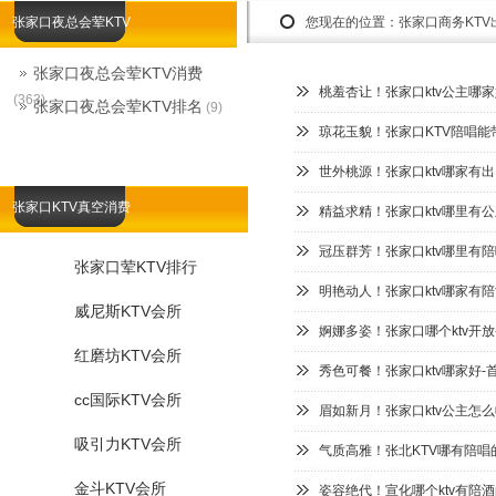
张家口夜总会荤KTV
您现在的位置：
张家口商务KT
张家口夜总会荤KTV消费
桃羞杏让！张家口ktv公主哪
(363)
张家口夜总会荤KTV排名
(9)
琼花玉貌！张家口KTV陪唱能
世外桃源！张家口ktv哪家有
张家口KTV真空消费
精益求精！张家口ktv哪里有
冠压群芳！张家口ktv哪里有陪
张家口荤KTV排行
明艳动人！张家口ktv哪家有
威尼斯KTV会所
婀娜多姿！张家口哪个ktv开放
红磨坊KTV会所
秀色可餐！张家口ktv哪家好-
cc国际KTV会所
眉如新月！张家口ktv公主怎
吸引力KTV会所
气质高雅！张北KTV哪有陪唱
金斗KTV会所
姿容绝代！宣化哪个ktv有陪