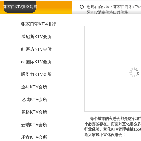
张家口KTV真空消费
您现在的位置：
张家口商务KT
际KTV消费价格口碑价格
张家口荤KTV排行
威尼斯KTV会所
红磨坊KTV会所
cc国际KTV会所
吸引力KTV会所
金斗KTV会所
迷城KTV会所
雀桥KTV会所
每个城市的夜总会都是这个城市
个必要的存在。而面对宣化那么多
云端KTV会所
行业经验。宣化KTV管理楠楠155
给大家说下宣化夜总会！
乐鑫KTV会所