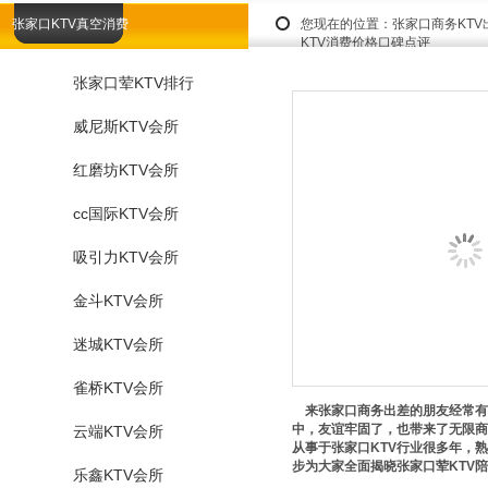
张家口KTV真空消费
您现在的位置：
张家口商务KT
KTV消费价格口碑点评
张家口荤KTV排行
威尼斯KTV会所
红磨坊KTV会所
cc国际KTV会所
吸引力KTV会所
金斗KTV会所
迷城KTV会所
雀桥KTV会所
来张家口商务出差的朋友经常有接
中，友谊牢固了，也带来了无限商
云端KTV会所
从事于张家口KTV行业很多年，熟悉
步为大家全面揭晓张家口荤KTV
乐鑫KTV会所